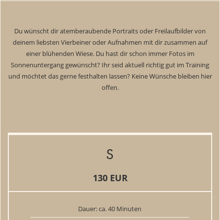
Portfolio
Anfrage
Du wünscht dir atemberaubende Portraits oder Freilaufbilder von
AGB
deinem liebsten Vierbeiner oder Aufnahmen mit dir zusammen auf
einer blühenden Wiese. Du hast dir schon immer Fotos im
Datenschutz
Sonnenuntergang gewünscht? Ihr seid aktuell richtig gut im Training
und möchtet das gerne festhalten lassen? Keine Wünsche bleiben hier
Impressum
offen.
S
130 EUR
Dauer: ca. 40 Minuten